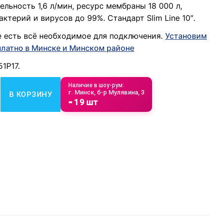
льность 1,6 л/мин, ресурс мембраны 18 000 л,
актерий и вирусов до 99%. Стандарт Slim Line 10″.
е есть всё необходимое для подключения.
Установим
платно в Минске и Минском районе
51Р17.
товара Водоочиститель бытовой обратноосмотический "Барь
Наличие в шоу-рум:
г. Минск, б-р Мулявина, 3
В КОРЗИНУ
⁃ 19 шт