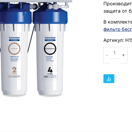
Производите
защита от б
В комплект
фильтр бес
Артикул: Н1
Количество 