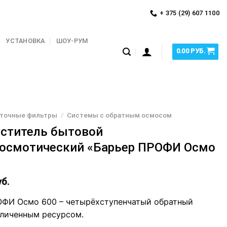
+ 375 (29) 607 1100
УСТАНОВКА
ШОУ-РУМ
0.00
РУБ.
точные фильтры
/
Системы с обратным осмосом
ститель бытовой
осмотический «Барьер ПРОФИ Осмо
б.
ФИ Осмо 600 – четырёхступенчатый обратный
еличенным ресурсом.