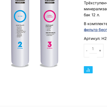
Трёхступен
минерализа
бак 12 л.
В комплект
фильтр бес
Артикул: Н
Количество 