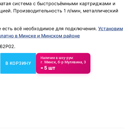
чатая система с быстросъёмными картриджами и
цией. Производительность 1 л/мин, металлический
е есть всё необходимое для подключения.
Установим
платно в Минске и Минском районе
262Р02.
товара Водоочиститель бытовой обратноосмотический "Барь
Наличие в шоу-рум:
г. Минск, б-р Мулявина, 3
В КОРЗИНУ
⁃ 5 шт