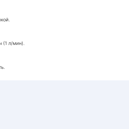
кой.
(1 л/мин).
ь.