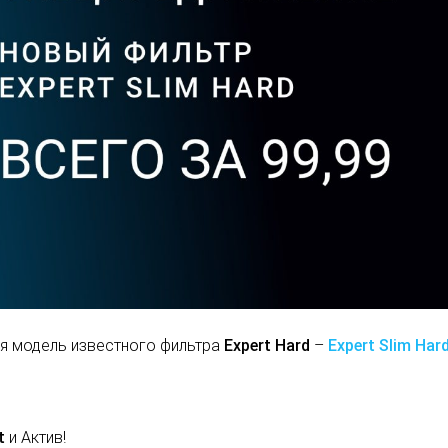
ая модель известного фильтра
Expert Hard
–
Expert Slim Har
rt
и Актив!