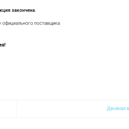
кция закончена.
у официального поставщика.
я!
Двойная 