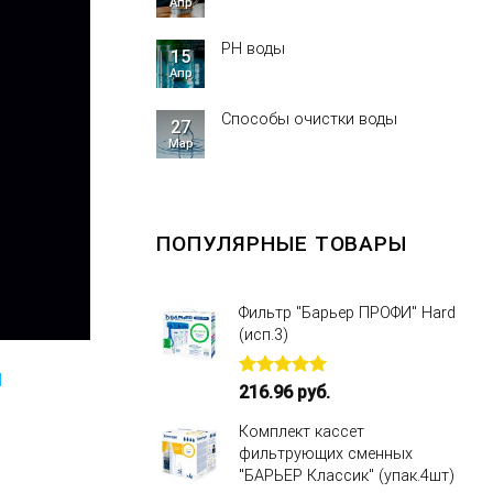
Апр
PH воды
15
Апр
Способы очистки воды
27
Мар
ПОПУЛЯРНЫЕ ТОВАРЫ
Фильтр "Барьер ПРОФИ" Hard
(исп.3)
d
Оценка
216.96
руб.
5.00
из 5
Комплект кассет
фильтрующих сменных
"БАРЬЕР Классик" (упак.4шт)