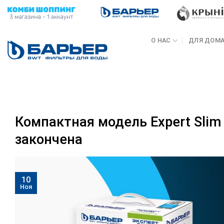
Skip
to
content
О НАС
ДЛЯ ДОМ
Компактная модель Expert Slim
закончена
10
Ноя