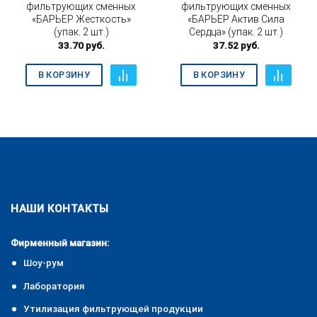
фильтрующих сменных
фильтрующих сменных
«БАРЬЕР Жесткость»
«БАРЬЕР Актив Сила
(упак. 2 шт.)
Сердца» (упак. 2 шт.)
33.70
руб.
37.52
руб.
В КОРЗИНУ
В КОРЗИНУ
НАШИ КОНТАКТЫ
Фирменный магазин:
Шоу-рум
Лаборатория
Утилизация фильтрующей продукции