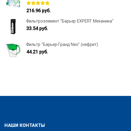
Оценка
216.96
руб.
5.00
из 5
Фильтроэлемент "Барьер EXPERT Механика"
33.54
руб.
Фильтр "Барьер-Гранд Neo" (нефрит)
44.21
руб.
НАШИ КОНТАКТЫ