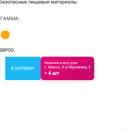
 Безопасные пищевые материалы.
 ГАММА:
98Р00.
Наличие в шоу-рум:
г. Минск, б-р Мулявина, 3
В КОРЗИНУ
овара Фильтр-кувшин для очистки воды "БАРЬЕР Танго" пурп
⁃ 4 шт