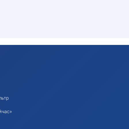
льтр
йчас»