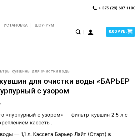
+ 375 (29) 607 1100
УСТАНОВКА
ШОУ-РУМ
0.00
РУБ.
ьтры кувшины для очистки воды
кувшин для очистки воды «БАРЬЕР
пурпурный с узором
.
го «пурпурный с узором» — фильтр-кувшин 2,5 л с
креплением кассеты.
оды — 1,1 л. Кассета Барьер Лайт (Старт) в