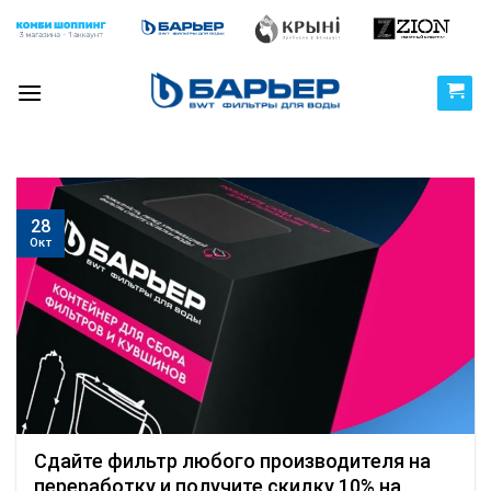
Skip
to
content
28
Окт
Сдайте фильтр любого производителя на
переработку и получите скидку 10% на