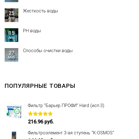
Жесткость воды
25
Апр
PH воды
15
Апр
Способы очистки воды
27
Мар
ПОПУЛЯРНЫЕ ТОВАРЫ
Фильтр "Барьер ПРОФИ" Hard (исп.3)
Оценка
216.96
руб.
5.00
из 5
Фильтроэлемент 3-ая ступень "K-OSMOS"