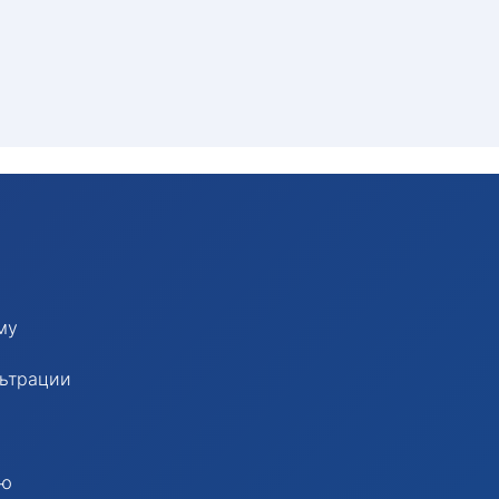
му
льтрации
рю