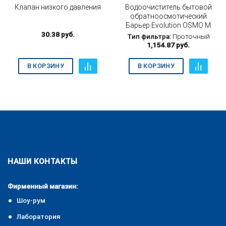
Водоочиститель бытовой
Клапан низкого давления
обратноосмотический
Барьер Evolution OSMO M
30.38
руб.
Тип фильтра:
Проточный
1,154.87
руб.
В КОРЗИНУ
В КОРЗИНУ
НАШИ КОНТАКТЫ
Фирменный магазин:
Шоу-рум
Лаборатория