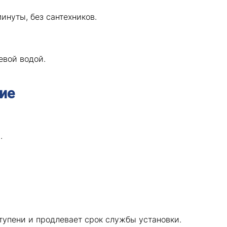
инуты, без сантехников.
евой водой.
ие
.
упени и продлевает срок службы установки.