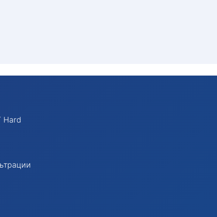
 Hard
льтрации