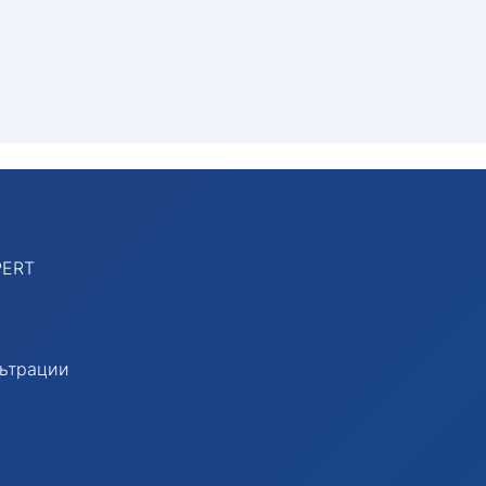
PERT
льтрации