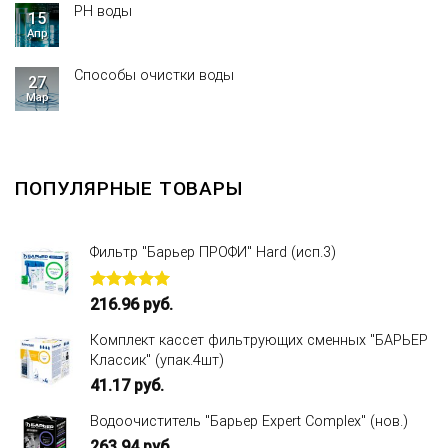
PH воды
15
Апр
Способы очистки воды
27
Мар
ПОПУЛЯРНЫЕ ТОВАРЫ
Фильтр "Барьер ПРОФИ" Hard (исп.3)
Оценка
216.96
руб.
5.00
из 5
Комплект кассет фильтрующих сменных "БАРЬЕР
Классик" (упак.4шт)
41.17
руб.
Водоочиститель "Барьер Expert Complex" (нов.)
263.94
руб.