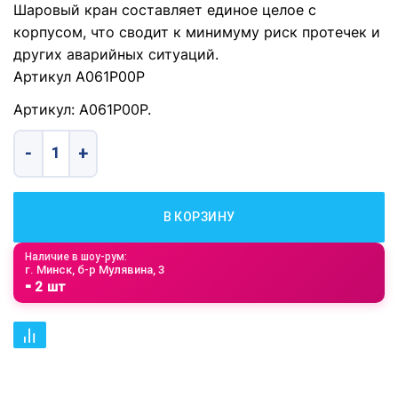
Шаровый кран составляет единое целое с
корпусом, что сводит к минимуму риск протечек и
других аварийных ситуаций.
Артикул А061Р00Р
Артикул: А061Р00Р.
Количество товара Вентиль шаровый- адаптер 1/2"-1/4"
В КОРЗИНУ
Наличие в шоу-рум:
г. Минск, б-р Мулявина, 3
⁃ 2 шт