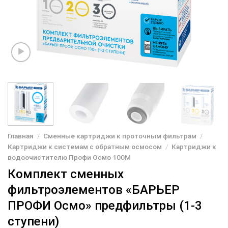
Главная
/
Сменные картриджи к проточным фильтрам
/
Картриджи к системам с обратным осмосом
/
Картриджи к
водоочистителю Профи Осмо 100М
Комплект сменных
фильтроэлементов «БАРЬЕР
ПРОФИ Осмо» предфильтры (1-3
ступени)