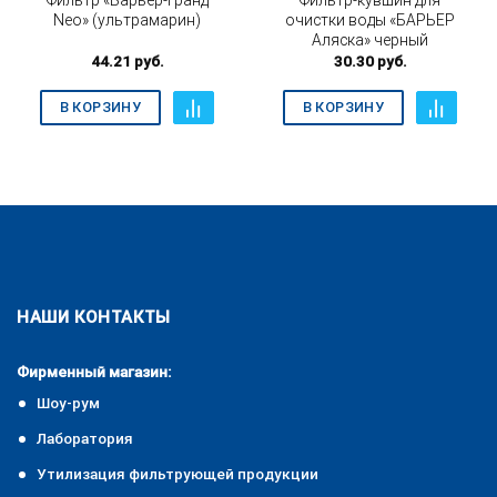
Фильтр «Барьер-Гранд
Фильтр-кувшин для
Neo» (ультрамарин)
очистки воды «БАРЬЕР
Аляска» черный
44.21
руб.
30.30
руб.
В КОРЗИНУ
В КОРЗИНУ
НАШИ КОНТАКТЫ
Фирменный магазин:
Шоу-рум
Лаборатория
Утилизация фильтрующей продукции