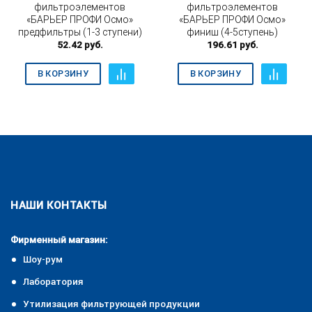
фильтроэлементов
фильтроэлементов
«БАРЬЕР ПРОФИ Осмо»
«БАРЬЕР ПРОФИ Осмо»
предфильтры (1-3 ступени)
финиш (4-5ступень)
52.42
руб.
196.61
руб.
В КОРЗИНУ
В КОРЗИНУ
НАШИ КОНТАКТЫ
Фирменный магазин:
Шоу-рум
Лаборатория
Утилизация фильтрующей продукции