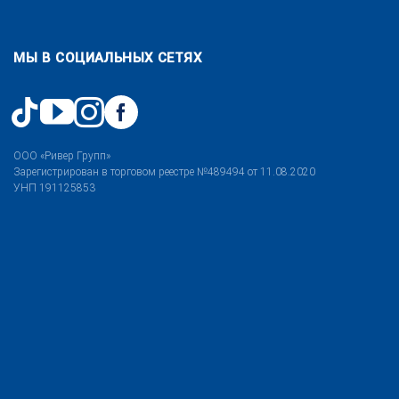
МЫ В СОЦИАЛЬНЫХ СЕТЯХ
ООО «Ривер Групп»
Зарегистрирован в торговом реестре №489494 от 11.08.2020
УНП 191125853