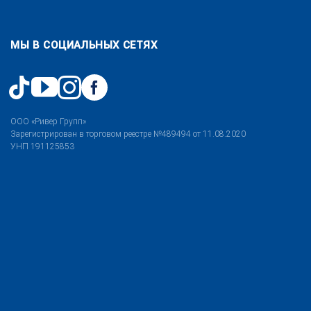
МЫ В СОЦИАЛЬНЫХ СЕТЯХ
ООО «Ривер Групп»
Зарегистрирован в торговом реестре №489494 от 11.08.2020
УНП 191125853