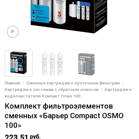
Главная
/
Сменные картриджи к проточным фильтрам
/
Картриджи к системам с обратным осмосом
/
Картриджи к
водоочистителю Компакт Осмо 100
Комплект фильтроэлементов
сменных «Барьер Compact OSMO
100»
223.51
руб.