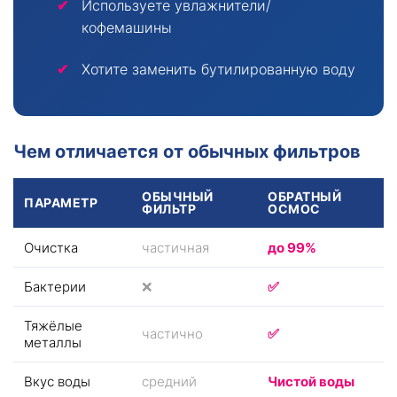
Используете увлажнители/
кофемашины
Хотите заменить бутилированную воду
Чем отличается от обычных фильтров
ОБЫЧНЫЙ
ОБРАТНЫЙ
ПАРАМЕТР
ФИЛЬТР
ОСМОС
Очистка
частичная
до 99%
Бактерии
❌
✅
Тяжёлые
частично
✅
металлы
Вкус воды
средний
Чистой воды