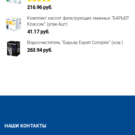
Оценка
216.96
руб.
5.00
из 5
Комплект кассет фильтрующих сменных "БАРЬЕР
Классик" (упак.4шт)
41.17
руб.
Водоочиститель "Барьер Expert Complex" (нов.)
263.94
руб.
НАШИ КОНТАКТЫ