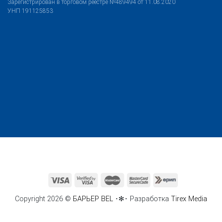
Зарегистрирован в торговом реестре №489494 от 11.08.2020
УНП 191125853
Copyright 2026 ©
БАРЬЕР BEL
･✻･ Разработка
Tirex Media