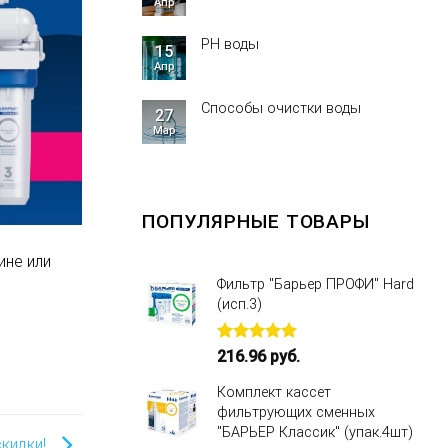
Апр
PH воды
15
Апр
Способы очистки воды
27
Мар
ПОПУЛЯРНЫЕ ТОВАРЫ
ине или
Фильтр "Барьер ПРОФИ" Hard
(исп.3)
Оценка
216.96
руб.
5.00
из 5
Комплект кассет
фильтрующих сменных
"БАРЬЕР Классик" (упак.4шт)
кидки!